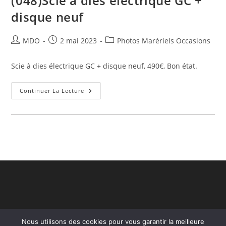
(048)Scie à dies électrique GC +
disque neuf
Auteur/autrice
Publication
Post
MDO
2 mai 2023
Photos Marériels Occasions
de
publiée :
category:
la
Scie à dies électrique GC + disque neuf, 490€, Bon état.
publication :
(048)Scie
Continuer La Lecture
À
Dies
Électrique
GC
+
Disque
Neuf
Nous utilisons des cookies pour vous garantir la meilleure