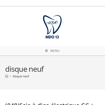
Skip
to
content
MENU
disque neuf
>
disque neuf