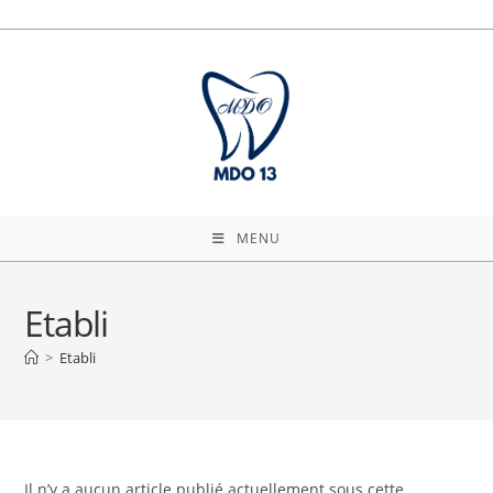
Skip
to
content
MENU
Etabli
>
Etabli
Il n’y a aucun article publié actuellement sous cette