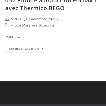
057 Fronde à induction Fornax T
avec Thermico BEGO
Auteur/autrice
Publication
MDO
3 novembre 2024
de
publiée :
Post
Photos Marériels Occasions
la
category:
publication :
3500,00 €
057
Continuer La Lecture
Fronde
À
Induction
Fornax
T
Avec
Thermico
BEGO