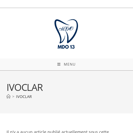
Skip
to
content
MENU
IVOCLAR
>
IVOCLAR
Il n’y a aucun article publié actuellement sous cette