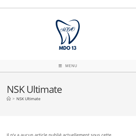
Skip
to
content
MENU
NSK Ultimate
>
NSK Ultimate
Il n’y a aucun article publié actuellement sous cette