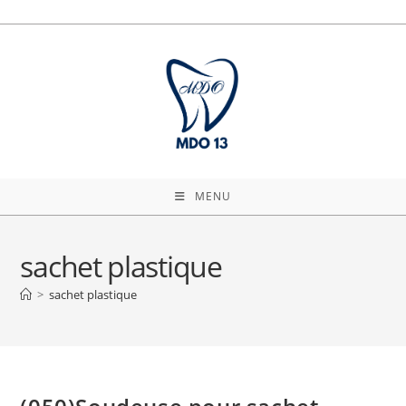
Skip
to
content
MENU
sachet plastique
>
sachet plastique