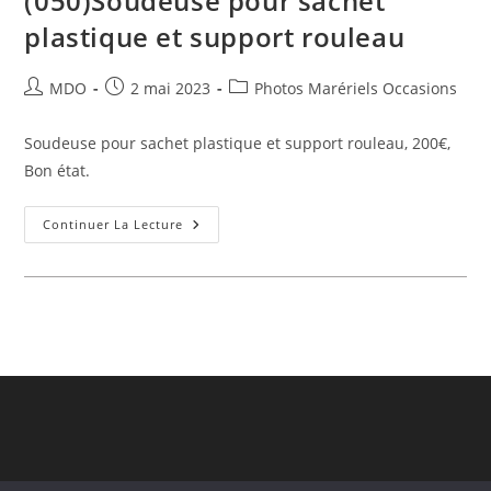
(050)Soudeuse pour sachet
plastique et support rouleau
Auteur/autrice
Publication
Post
MDO
2 mai 2023
Photos Marériels Occasions
de
publiée :
category:
la
Soudeuse pour sachet plastique et support rouleau, 200€,
publication :
Bon état.
(050)Soudeuse
Continuer La Lecture
Pour
Sachet
Plastique
Et
Support
Rouleau