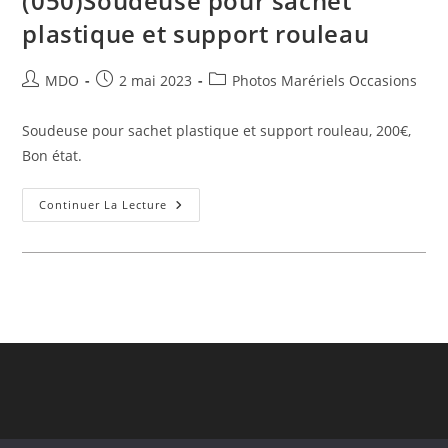
(050)Soudeuse pour sachet
plastique et support rouleau
Auteur/autrice
Publication
Post
MDO
2 mai 2023
Photos Marériels Occasions
de
publiée :
category:
la
Soudeuse pour sachet plastique et support rouleau, 200€,
publication :
Bon état.
(050)Soudeuse
Continuer La Lecture
Pour
Sachet
Plastique
Et
Support
Rouleau