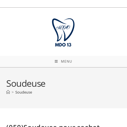
Skip
to
content
MENU
Soudeuse
>
Soudeuse