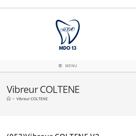
Skip
to
content
MENU
Vibreur COLTENE
>
Vibreur COLTENE